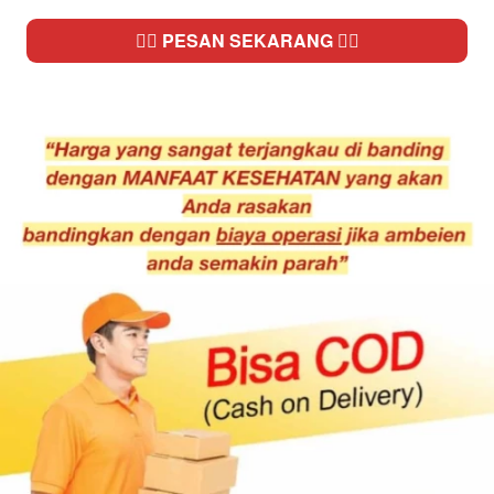
👉🏻 PESAN SEKARANG 👈🏻
`