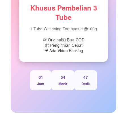
Khusus Pembelian 3
Tube
1 Tube Whitening Toothpaste @100g
💯 Original
💵 Bisa COD
📦 Pengiriman Cepat
🎥 Ada Video Packing
01
54
46
Jam
Menit
Detik