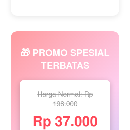
🎁 PROMO SPESIAL
TERBATAS
Harga Normal: Rp
198.000
Rp 37.000