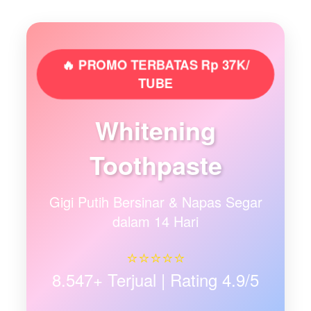
🔥 PROMO TERBATAS Rp 37K/
TUBE
Whitening
Toothpaste
Gigi Putih Bersinar & Napas Segar
dalam 14 Hari
⭐⭐⭐⭐⭐
8.547+ Terjual | Rating 4.9/5