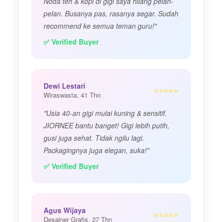
Noda teh & kopi di gigi saya hilang pelan-
pelan. Busanya pas, rasanya segar. Sudah
recommend ke semua teman guru!"
✅ Verified Buyer
Dewi Lestari
⭐⭐⭐⭐⭐
Wiraswasta, 41 Thn
"Usia 40-an gigi mulai kuning & sensitif.
JIORNEE bantu banget! Gigi lebih putih,
gusi juga sehat. Tidak ngilu lagi.
Packagingnya juga elegan, suka!"
✅ Verified Buyer
Agus Wijaya
⭐⭐⭐⭐⭐
Desainer Grafis, 27 Thn